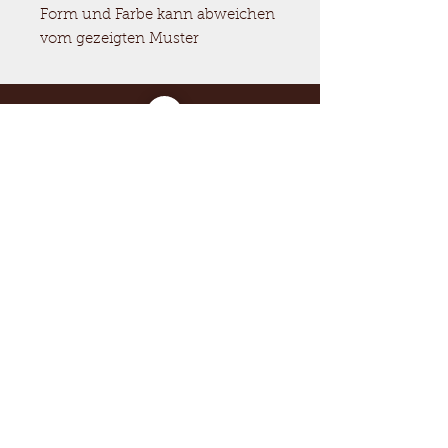
Form und Farbe kann abweichen
vom gezeigten Muster
Ein Besuch in meiner Werkstatt?
Dienstag
11:00 - 18:00 Uhr
oder in Absprache unter +49
3641/ 211492
Willkommen in der Töpferei
Fröderking!